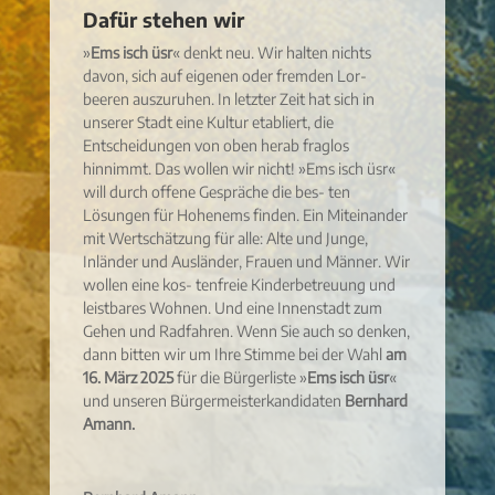
Dafür stehen wir
»
Ems isch üsr
« denkt neu. Wir halten nichts
davon, sich auf eigenen oder fremden Lor-
beeren auszuruhen. In letzter Zeit hat sich in
unserer Stadt eine Kultur etabliert, die
Entscheidungen von oben herab fraglos
hinnimmt. Das wollen wir nicht! »Ems isch üsr«
will durch offene Gespräche die bes- ten
Lösungen für Hohenems finden. Ein Miteinander
mit Wertschätzung für alle: Alte und Junge,
Inländer und Ausländer, Frauen und Männer. Wir
wollen eine kos- tenfreie Kinderbetreuung und
leistbares Wohnen. Und eine Innenstadt zum
Gehen und Radfahren. Wenn Sie auch so denken,
dann bitten wir um Ihre Stimme bei der Wahl
am
16. März 2025
für die Bürgerliste »
Ems isch üsr
«
und unseren Bürgermeisterkandidaten
Bernhard
Amann.