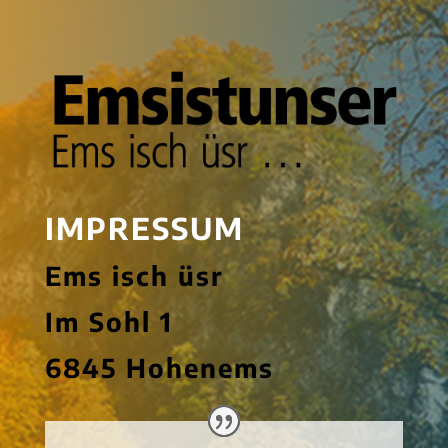
IMPRESSUM
Ems isch üsr
Im Sohl 1
6845 Hohenems