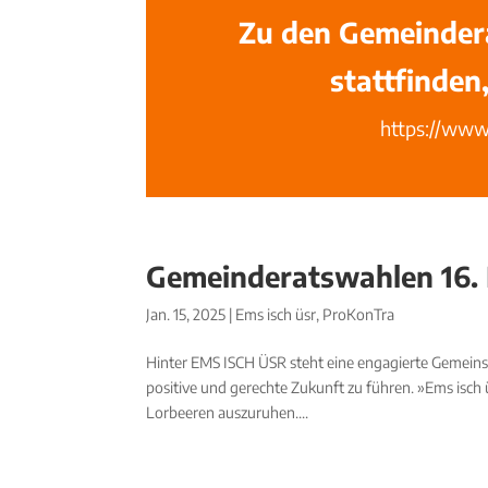
Zu den Gemeinder
stattfinde
https://www
Gemeinderatswahlen 16.
Jan. 15, 2025
|
Ems isch üsr
,
ProKonTra
Hinter EMS ISCH ÜSR steht eine engagierte Gemeinsc
positive und gerechte Zukunft zu führen. »Ems isch 
Lorbeeren auszuruhen....