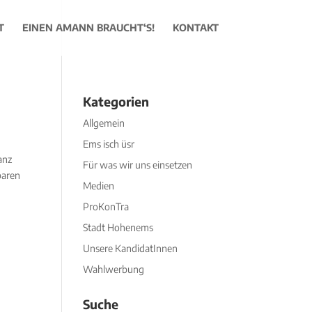
T
EINEN AMANN BRAUCHT‘S!
KONTAKT
Kategorien
Allgemein
Ems isch üsr
anz
Für was wir uns einsetzen
baren
Medien
ProKonTra
Stadt Hohenems
Unsere KandidatInnen
Wahlwerbung
Suche