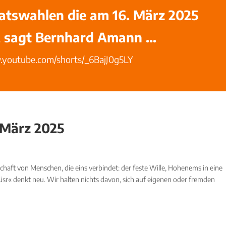
atswahlen die am 16. März 2025
n, sagt Bernhard Amann …
.youtube.com/shorts/_6BajJ0g5LY
 März 2025
haft von Menschen, die eins verbindet: der feste Wille, Hohenems in eine
üsr« denkt neu. Wir halten nichts davon, sich auf eigenen oder fremden