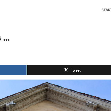
STAR
s …
Tweet